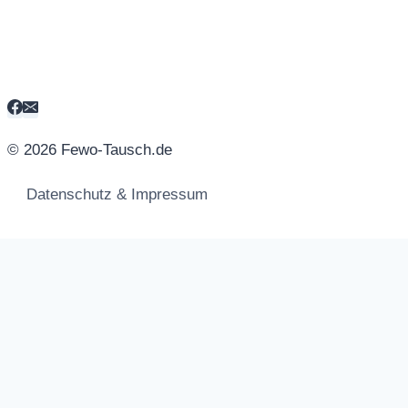
© 2026 Fewo-Tausch.de
Datenschutz & Impressum
Untermenü
Tausch-Standort
umschalten
Neueinträge bei Fewo-Tausch.de
Tauschangebot hinzufügen
Datenschutzerklärung & Impressum
Newsletter
Registrieren