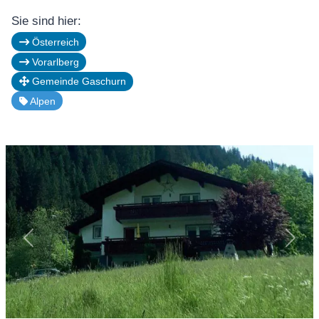
Sie sind hier:
Österreich
Vorarlberg
Gemeinde Gaschurn
Alpen
Vorheriges
Näch