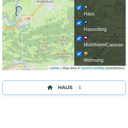
Haus
Haussitting
Mobilheim/Caravan
Wohnung
Leaflet
| Map data ©
OpenStreetMap
contributors
HAUS
1