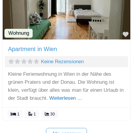
Wohnung
F
Apartment in Wien
Keine Rezensionen
Kleine Ferienwohnung in Wien in der Nähe des
grünen Praters und der Donau. Die Wohnung ist
klein, verfügt über alles was man für einen Urlaub in
der Stadt braucht.
Weiterlesen …
1
1
30