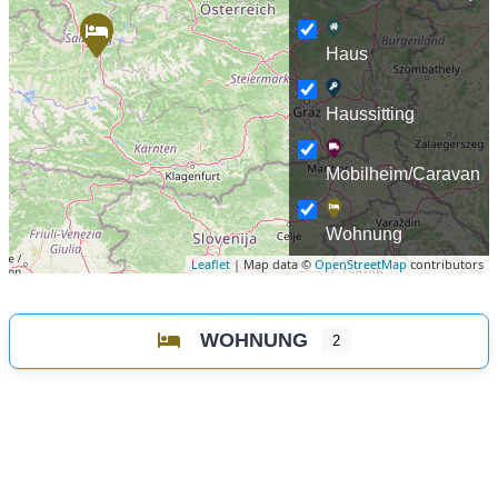
Haus
Haussitting
Mobilheim/Caravan
Wohnung
Leaflet
| Map data ©
OpenStreetMap
contributors
WOHNUNG
2