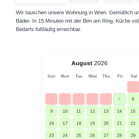
Wir tauschen unsere Wohnung in Wien. Gemütlich un
Bäder. In 15 Minuten mit der Bim am Ring. Küche voll
Bedarfs fußläufig erreichbar.
August
Sun
Mon
Tue
Wed
Thu
Fri
Sat
1
2
3
4
5
6
7
8
9
10
11
12
13
14
15
16
17
18
19
20
21
22
23
24
25
26
27
28
29