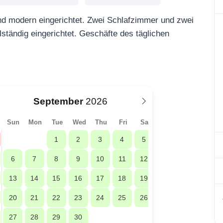
d modern eingerichtet. Zwei Schlafzimmer und zwei
ständig eingerichtet. Geschäfte des täglichen
September
Sun
Mon
Tue
Wed
Thu
Fri
Sat
1
2
3
4
5
6
7
8
9
10
11
12
13
14
15
16
17
18
19
20
21
22
23
24
25
26
27
28
29
30