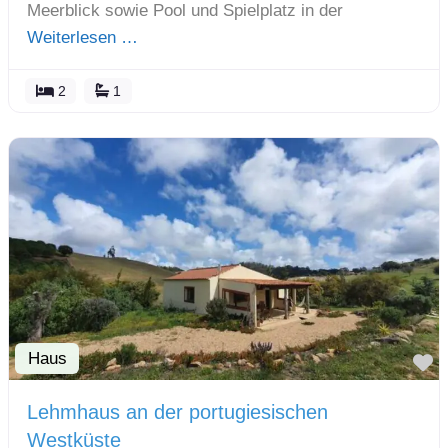
Meerblick sowie Pool und Spielplatz in der
Weiterlesen …
2
1
Haus
F
Lehmhaus an der portugiesischen
Westküste