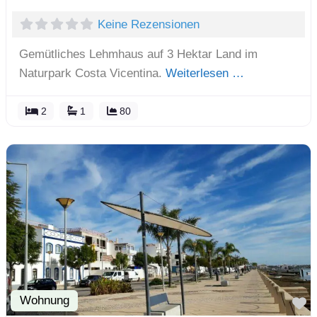
Keine Rezensionen
Gemütliches Lehmhaus auf 3 Hektar Land im
Naturpark Costa Vicentina.
Weiterlesen …
2
1
80
Wohnung
F