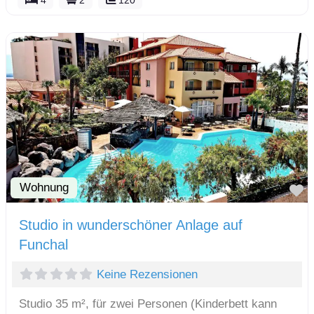
4
2
120
Wohnung
F
Studio in wunderschöner Anlage auf
Funchal
Keine Rezensionen
Studio 35 m², für zwei Personen (Kinderbett kann