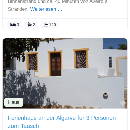
Binnenstrand und ca. 40 Minuten von Aveiro`s
Stränden.
Weiterlesen …
3
2
120
Haus
F
Ferienhaus an der Algarve für 3 Personen
zum Tausch