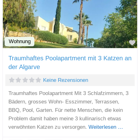
Wohnung
F
Traumhaftes Poolapartment mit 3 Katzen an
der Algarve
Keine Rezensionen
Traumhaftes Poolapartment Mit 3 Schlafzimmern, 3
Bädern, grosses Wohn- Esszimmer, Terrassen,
BBQ, Pool, Garten. Für nette Menschen, die kein
Problem damit haben meine 3 kullinarisch etwas
verwöhnten Katzen zu versorgen.
Weiterlesen …