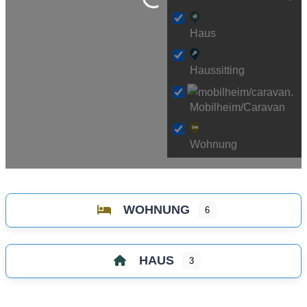
Wird geladen …
Haus
Haussitting
Mobilheim/Caravan
Wohnung
WOHNUNG
6
HAUS
3