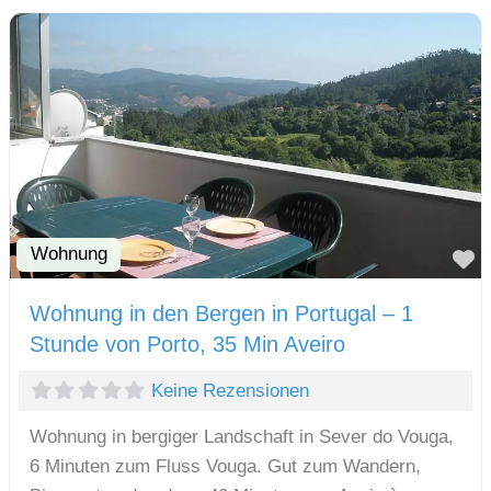
Wohnung
F
Wohnung in den Bergen in Portugal – 1
Stunde von Porto, 35 Min Aveiro
Keine Rezensionen
Wohnung in bergiger Landschaft in Sever do Vouga,
6 Minuten zum Fluss Vouga. Gut zum Wandern,