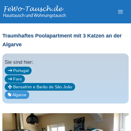
Zum
Inhalt
springen
Traumhaftes Poolapartment mit 3 Katzen an der
Algarve
Sie sind hier:
Portugal
Faro
Bensafrim e Barão de São João
Algarve