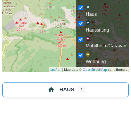
Haus
Haussitting
Mobilheim/Caravan
Wohnung
Leaflet
| Map data ©
OpenStreetMap
contributors
HAUS
1