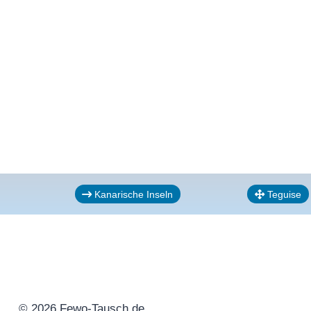
Kanarische Inseln
Teguise
© 2026 Fewo-Tausch.de