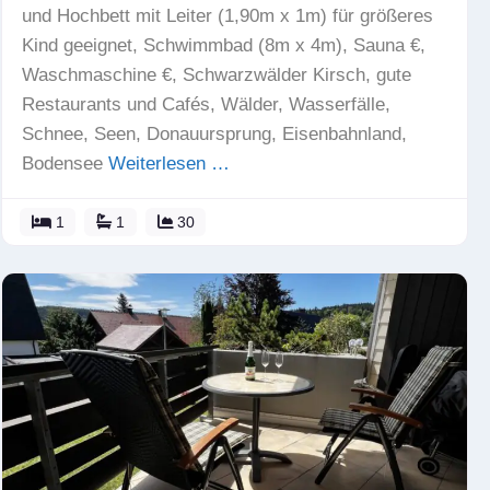
und Hochbett mit Leiter (1,90m x 1m) für größeres
Kind geeignet, Schwimmbad (8m x 4m), Sauna €,
Waschmaschine €, Schwarzwälder Kirsch, gute
Restaurants und Cafés, Wälder, Wasserfälle,
Schnee, Seen, Donauursprung, Eisenbahnland,
Bodensee
Weiterlesen …
1
1
30