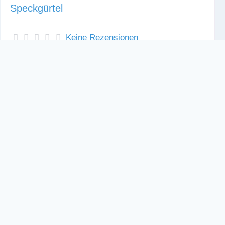
Speckgürtel
Keine Rezensionen
Der Ferienbungalow steht auf einem großen
eingezäuntem Grundstück im Berliner Speckgürtel.
Er ist küchenmäßig für 4 Personen löffelfertig
ausgestattet. Kühlschrank, 2 Platen-Cerankochfeld,
Kaffeemaschine, Wasserkocher, KW+WW in der
Küche, Notverpflegung für den Anreisetag, Bad mit
Dusche , WC, KW+WW, WZ mit Doppelbettcouch
und Essplatz, KZ mit Doppelbettcouch, TV, Radio,
Spielsammlung für
Weiterlesen …
1
1
45