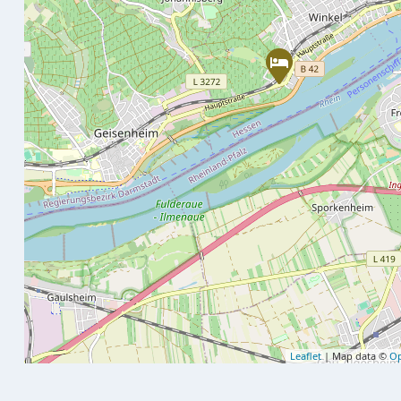
Leaflet
| Map data ©
Op