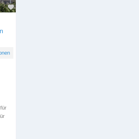
Favorit
n
onen
für
ür