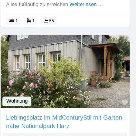
Alles fußläufig zu erreichen
Weiterlesen …
1
1
55
Wohnung
Fav
Lieblingsplatz im MidCenturyStil mit Garten
nahe Nationalpark Harz