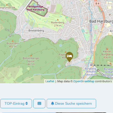
Leaflet
| Map data ©
OpenStreetMap
contributors
TOP-Eintrag
Diese Suche speichern