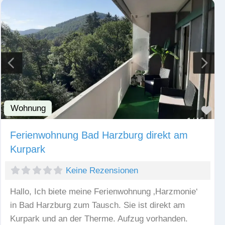
Wohnung
Fav
Ferienwohnung Bad Harzburg direkt am
Kurpark
Keine Rezensionen
Hallo, Ich biete meine Ferienwohnung ‚Harzmonie‘
in Bad Harzburg zum Tausch. Sie ist direkt am
Kurpark und an der Therme. Aufzug vorhanden.