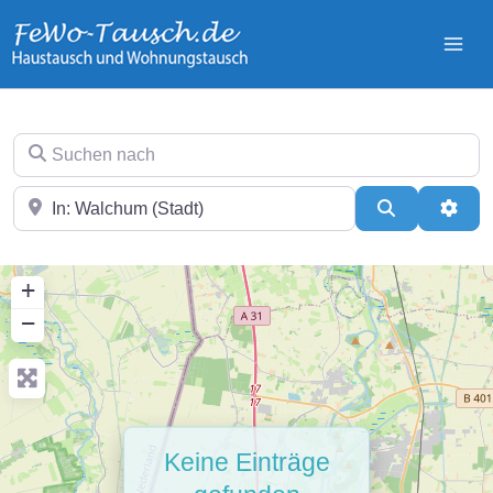
Zum
Inhalt
springen
Suchen nach
In der Nähe
Suchen
Erwei
+
−
Keine Einträge