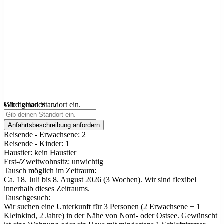
Wird geladen …
Gib deinen Standort ein.
Anfahrtsbeschreibung anfordern
Reisende - Erwachsene:
2
Reisende - Kinder:
1
Haustier:
kein Haustier
Erst-/Zweitwohnsitz:
unwichtig
Tausch möglich im Zeitraum:
Ca. 18. Juli bis 8. August 2026 (3 Wochen). Wir sind flexibel
innerhalb dieses Zeitraums.
Tauschgesuch:
Wir suchen eine Unterkunft für 3 Personen (2 Erwachsene + 1
Kleinkind, 2 Jahre) in der Nähe von Nord- oder Ostsee. Gewünscht