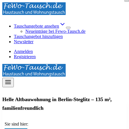
Zum
Inhalt
springen
Tauschangebote ansehen
Neueinträge bei Fewo-Tausch.de
Tauschangebot hinzufügen
Newsletter
Anmelden
Registrieren
Helle Altbauwohnung in Berlin-Steglitz – 135 m²,
familienfreundlich
Sie sind hier: