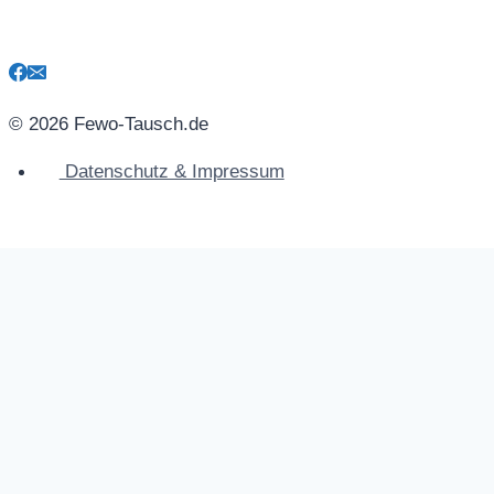
© 2026 Fewo-Tausch.de
Datenschutz & Impressum
Untermenü
Tausch-Standort
umschalten
Neueinträge bei Fewo-Tausch.de
Tauschangebot hinzufügen
Datenschutzerklärung & Impressum
Newsletter
Registrieren
Anmelden