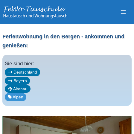
Zum
Inhalt
springen
Ferienwohnung in den Bergen - ankommen und
genießen!
Sie sind hier:
Deutschland
Bayern
Altenau
Alpen