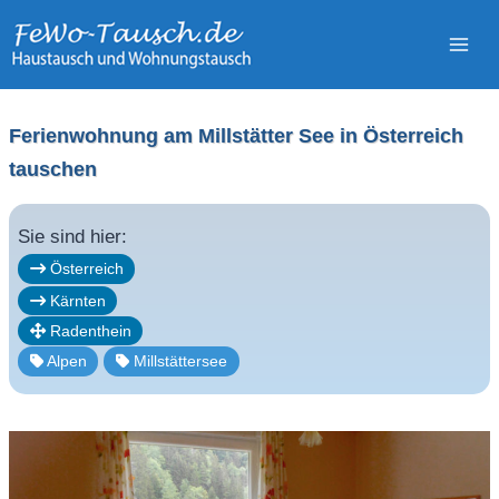
Zum
Inhalt
springen
Ferienwohnung am Millstätter See in Österreich
tauschen
Sie sind hier:
Österreich
Kärnten
Radenthein
Alpen
Millstättersee