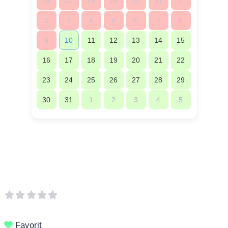
26
27
28
29
30
31
1
2
3
4
5
6
7
8
9
10
11
12
13
14
15
16
17
18
19
20
21
22
23
24
25
26
27
28
29
30
31
1
2
3
4
5
Favorit