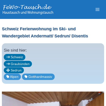
Zum
Inhalt
springen
Schweiz Ferienwohnung im Ski- und
Wandergebiet Andermatt/ Sedrun/ Disentis
Sie sind hier:
Schweiz
Graubünden
Sedrun
Alpen
Gotthardmassiv