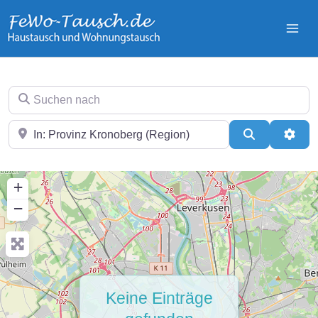
Zum
Inhalt
springen
Suchen nach
In der Nähe
Suchen
Erwei
+
−
Keine Einträge