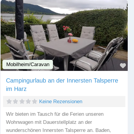
Mobilheim/Caravan
Fav
Campingurlaub an der Innersten Talsperre
im Harz
Keine Rezensionen
Wir bieten im Tausch für die Ferien unseren
Wohnwagen mit Dauerstellplatz an der
wunderschönen Innersten Talsperre an. Baden,