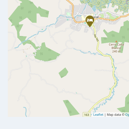
Leaflet
| Map data ©
Op