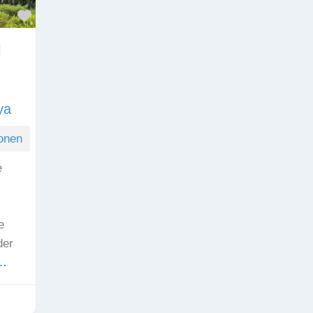
Favorit
l
ya
onen
e
e
der
 …