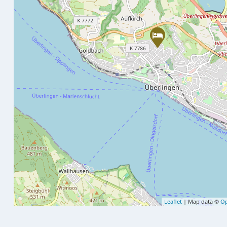
Leaflet
| Map data ©
Op