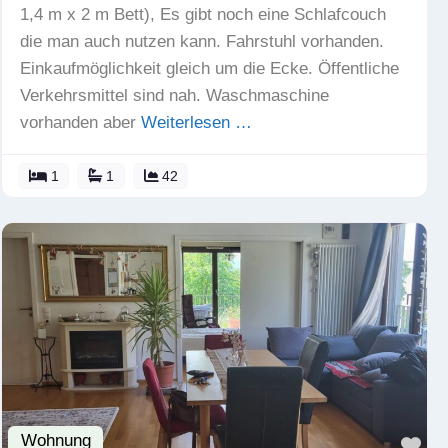
1,4 m x 2 m Bett), Es gibt noch eine Schlafcouch
die man auch nutzen kann. Fahrstuhl vorhanden.
Einkaufmöglichkeit gleich um die Ecke. Öffentliche
Verkehrsmittel sind nah. Waschmaschine
vorhanden aber
Weiterlesen …
1
1
42
Wohnung
Fav