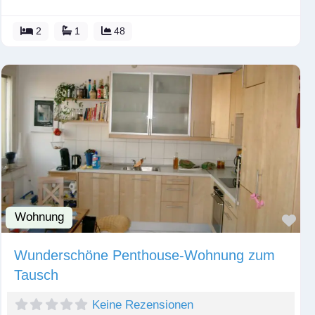
2
1
48
Wohnung
Fav
Wunderschöne Penthouse-Wohnung zum
Tausch
Keine Rezensionen