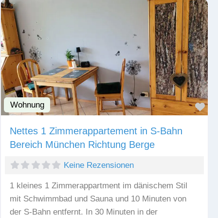
Wohnung
Fav
Nettes 1 Zimmerappartement in S-Bahn
Bereich München Richtung Berge
Keine Rezensionen
1 kleines 1 Zimmerappartment im dänischem Stil
mit Schwimmbad und Sauna und 10 Minuten von
der S-Bahn entfernt. In 30 Minuten in der