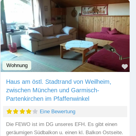
Wohnung
Fav
Haus am östl. Stadtrand von Weilheim,
zwischen München und Garmisch-
Partenkirchen im Pfaffenwinkel
Eine Bewertung
Die FEWO ist im DG unseres EFH. Es gibt einen
geräumigen Südbalkon u. einen kl. Balkon Ostseite.