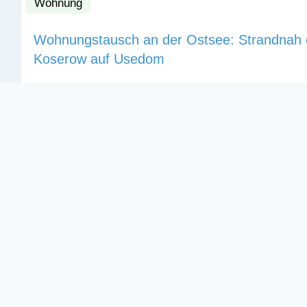
Wohnung
Wohnungstausch an der Ostsee: Strandnah 
Koserow auf Usedom
3 Bewertungen
Wohnungstausch an der Ostsee: Wir tauschen gerne
Ferienwohnung mit eigenem Eingang und Terrasse, di
Uferwald getrennt an der Ostsee liegt. Eine kleine Bä
Decken in einer ruhigen Sackgasse, modern und mit v
eingerichtet. Viele Restaurants, Einkaufsmöglichkeite
unmittelbarer Nähe und das
Weiterlesen …
2
1
67