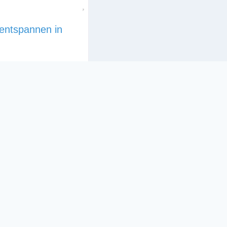
Favorit
entspannen in
 unsere
e nur durch den
dervilla mit hohen
iel Liebe
n, der Inselradweg in