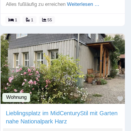
Alles fußläufig zu erreichen
Weiterlesen …
1
1
55
Wohnung
Fav
Lieblingsplatz im MidCenturyStil mit Garten
nahe Nationalpark Harz