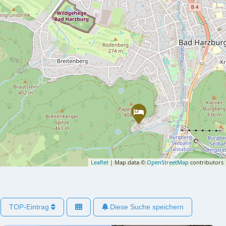
Leaflet
| Map data ©
OpenStreetMap
contributors
TOP-Eintrag
Diese Suche speichern