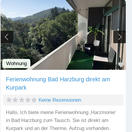
Wohnung
Fav
Ferienwohnung Bad Harzburg direkt am
Kurpark
Keine Rezensionen
Hallo, Ich biete meine Ferienwohnung ‚Harzmonie‘
in Bad Harzburg zum Tausch. Sie ist direkt am
Kurpark und an der Therme. Aufzug vorhanden.