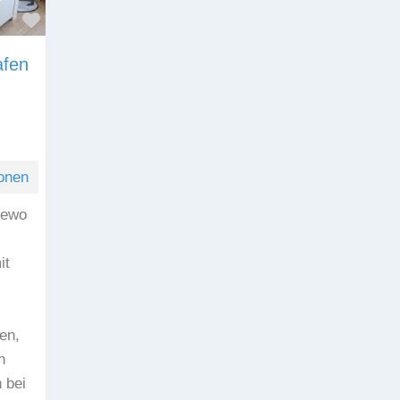
Favorit
afen
onen
Fewo
it
en,
n
 bei