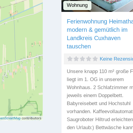
Wohnung
Ferienwohnung Heimath
modern & gemütlich im
Landkreis Cuxhaven
tauschen
Keine Rezensi
Unsere knapp 110 m² große 
liegt im 1. OG in unserem
Wohnhaus. 2 Schlafzimmer m
jeweils einem Doppelbett.
Babyreisebett und Hochstuhl
vorhanden. Kaffeevollautomat
enStreetMap
contributors
Saugroboter Hiltrud erleichter
den Urlaub:) Bettwäsche kann