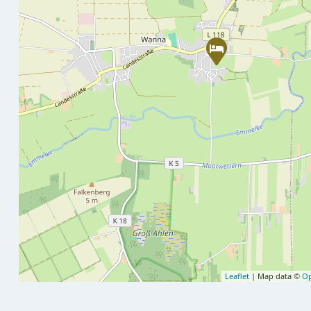
Leaflet
| Map data ©
Op