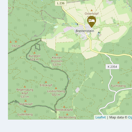
Leaflet
| Map data ©
Op