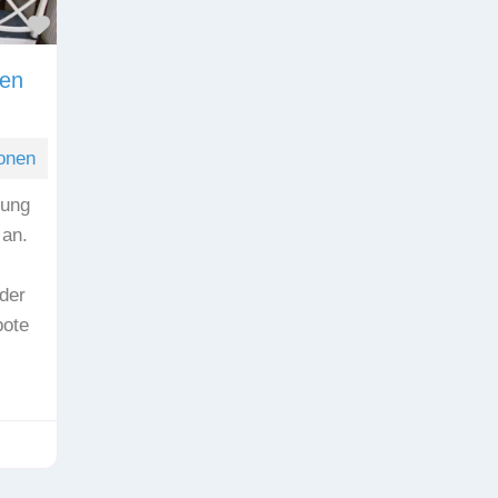
Favorit
nen
onen
nung
 an.
der
bote