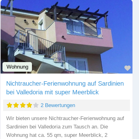
Wohnung
Fav
Nichtraucher-Ferienwohnung auf Sardinien
bei Valledoria mit super Meerblick
2 Bewertungen
Wir bieten unsere Nichtraucher-Ferienwohnung auf
Sardinien bei Valledoria zum Tausch an. Die
Wohnung hat ca. 55 qm, super Meerblick, 2