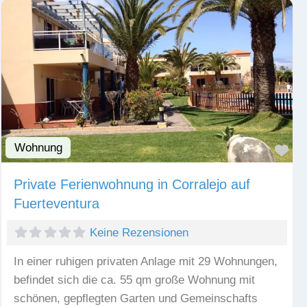
Wohnung
Fav
Private Ferienwohnung in Corralejo auf
Fuerteventura
Keine Rezensionen
In einer ruhigen privaten Anlage mit 29 Wohnungen,
befindet sich die ca. 55 qm große Wohnung mit
schönen, gepflegten Garten und Gemeinschafts