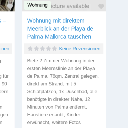
Wohnung
Favorit
Favorit
s –
Wohnung mit direktem
Meerblick an der Playa de
Palma Mallorca tauschen
onen
Keine Rezensionen
g
Biete 2 Zimmer Wohnung in der
ersten Meereslinie an der Playa
 für
de Palma. 76qm, Zentral gelegen,
r 90
direkt am Strand, mit 5
dern
Schlafplätzen, 1x Duschbad, alle
benötigte in direkter Nähe, 12
en
Minuten von Palma entfernt,
igen.
Haustiere erlaubt, Kinder
en
erwünscht, weitere Fotos