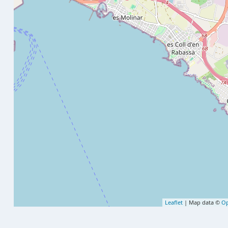
Leaflet
| Map data ©
Op