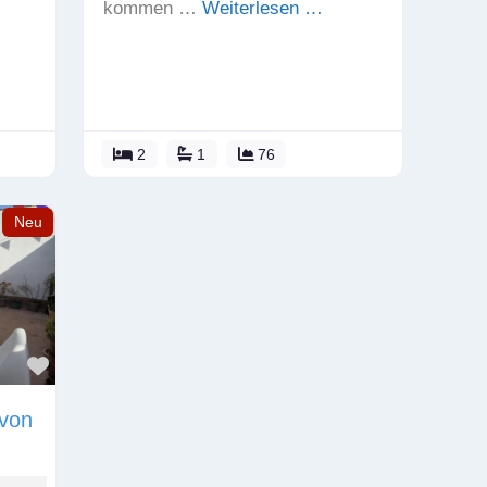
kommen …
Weiterlesen …
2
1
76
Neu
Favorit
 von