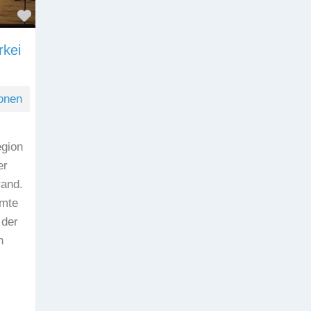
Favorit
rkei
onen
egion
er
rand.
hmte
 der
n