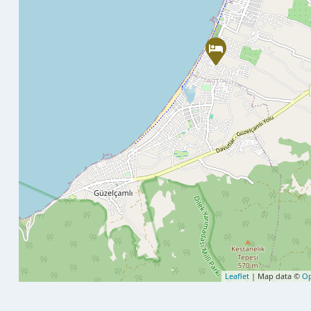
Leaflet
| Map data ©
Op