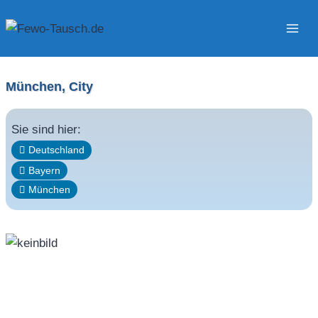
Zum
Inhalt
springen
München, City
Sie sind hier:
Deutschland
Bayern
München