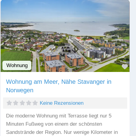
Wohnung
Fav
Wohnung am Meer, Nähe Stavanger in
Norwegen
Keine Rezensionen
Die moderne Wohnung mit Terrasse liegt nur 5
Minuten Fußweg von einem der schönsten
Sandstrände der Region. Nur wenige Kilometer in