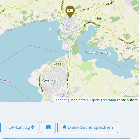
Leaflet
| Map data ©
OpenStreetMap
contributors
TOP-Eintrag
Diese Suche speichern