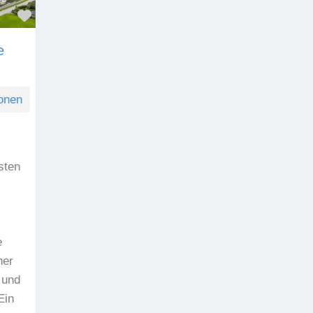
Favorit
e
onen
sten
e
ner
 und
Ein