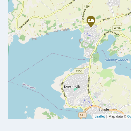
Leaflet
| Map data ©
Op