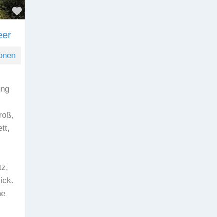
Favorit
eer
onen
ung
roß,
tt,
tz,
ick.
he