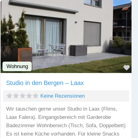
Wohnung
Fav
Studio in den Bergen – Laax
Keine Rezensionen
Wir tauschen gerne unser Studio in Laax (Flims,
Laax Falera). Eingangsbereich mit Garderobe
Badezimmer Wohnbereich (Tisch, Sofa, Doppelbett)
Es ist keine Küche vorhanden. Für kleine Snacks