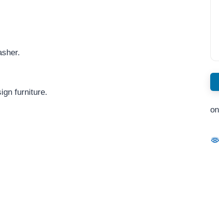
asher.
gn furniture.
on