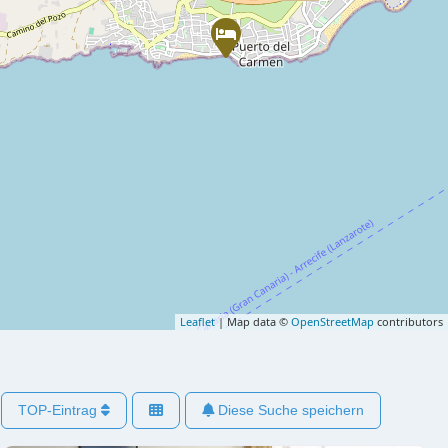
Leaflet
| Map data ©
OpenStreetMap
contributors
TOP-Eintrag
Diese Suche speichern