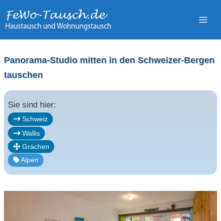
Zum
Inhalt
springen
Panorama-Studio mitten in den Schweizer-Bergen
tauschen
Sie sind hier:
Schweiz
Wallis
Grächen
Alpen