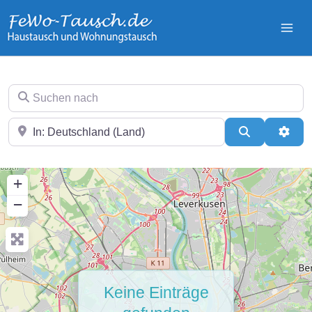
Zum
Inhalt
springen
Suchen nach
In der Nähe
Suchen
Erwei
+
−
Keine Einträge