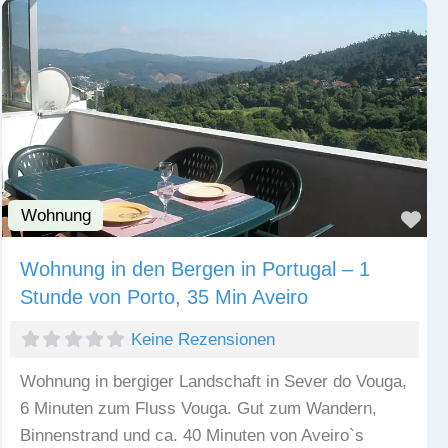
Wohnung
Fav
Wohnung in den Bergen in Portugal – 1
Stunde von Porto, 35 Min Aveiro
Keine Rezensionen
Wohnung in bergiger Landschaft in Sever do Vouga,
6 Minuten zum Fluss Vouga. Gut zum Wandern,
Binnenstrand und ca. 40 Minuten von Aveiro`s