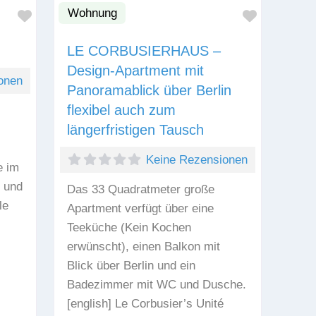
Wohnung
Favorit
Favorit
LE CORBUSIERHAUS –
Design-Apartment mit
onen
Panoramablick über Berlin
flexibel auch zum
längerfristigen Tausch
Keine Rezensionen
e im
 und
Das 33 Quadratmeter große
le
Apartment verfügt über eine
Teeküche (Kein Kochen
erwünscht), einen Balkon mit
Blick über Berlin und ein
Badezimmer mit WC und Dusche.
[english] Le Corbusier’s Unité