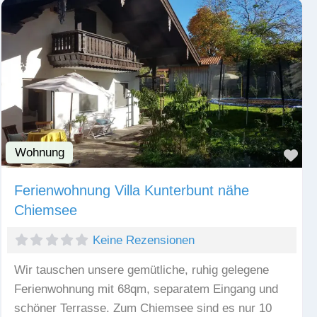
Wohnung
Fav
Ferienwohnung Villa Kunterbunt nähe
Chiemsee
Keine Rezensionen
Wir tauschen unsere gemütliche, ruhig gelegene
Ferienwohnung mit 68qm, separatem Eingang und
schöner Terrasse. Zum Chiemsee sind es nur 10