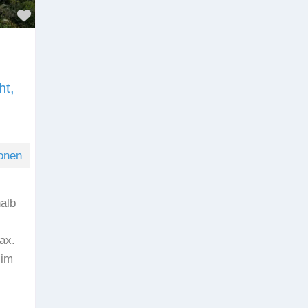
Favorit
ht,
onen
alb
ax.
 im