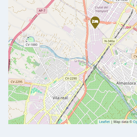
Leaflet
| Map data ©
Op