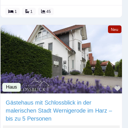
1
1
45
Neu
Haus
Fav
Gästehaus mit Schlossblick in der
malerischen Stadt Wernigerode im Harz –
bis zu 5 Personen