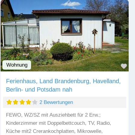
Wohnung
Fav
Ferienhaus, Land Brandenburg, Havelland,
Berlin- und Potsdam nah
2 Bewertungen
FEWO, WZ/SZ mit Ausziehbett für 2 Erw.;
Kinderzimmer mit Doppelbettcouch, TV, Radio,
Küche mit2 Crerankochplatten, Mikrowelle,