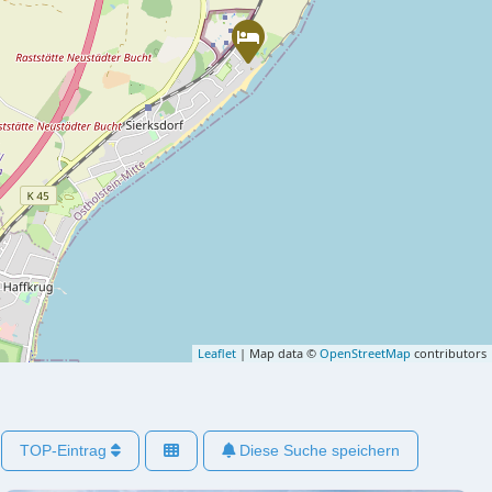
Leaflet
| Map data ©
OpenStreetMap
contributors
TOP-Eintrag
Diese Suche speichern